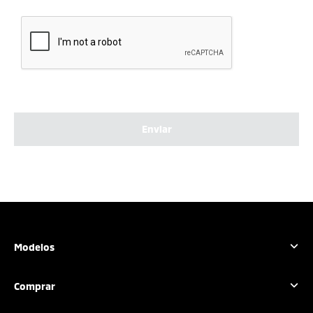
Enviar
Modelos
Outlander Sport
Comprar
L200