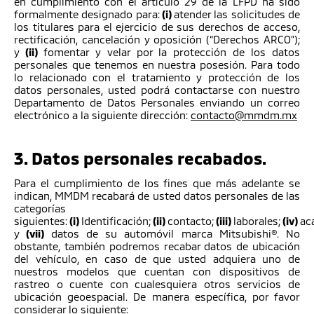
en cumplimiento con el artículo 29 de la LFPD ha sido
formalmente designado para:
(i)
atender las solicitudes de
los titulares para el ejercicio de sus derechos de acceso,
rectificación, cancelación y oposición (“Derechos ARCO”);
y
(ii)
fomentar y velar por la protección de los datos
personales que tenemos en nuestra posesión. Para todo
lo relacionado con el tratamiento y protección de los
datos personales, usted podrá contactarse con nuestro
Departamento de Datos Personales enviando un correo
electrónico a la siguiente dirección:
contacto@mmdm.mx
3. Datos personales recabados.
Para el cumplimiento de los fines que más adelante se
indican, MMDM recabará de usted datos personales de las
categorías
siguientes:
(i)
Identificación;
(ii)
contacto;
(iii)
laborales;
(iv)
ac
y
(vii)
datos de su automóvil marca Mitsubishi®. No
obstante, también podremos recabar datos de ubicación
del vehículo, en caso de que usted adquiera uno de
nuestros modelos que cuentan con dispositivos de
rastreo o cuente con cualesquiera otros servicios de
ubicación geoespacial. De manera específica, por favor
considerar lo siguiente: