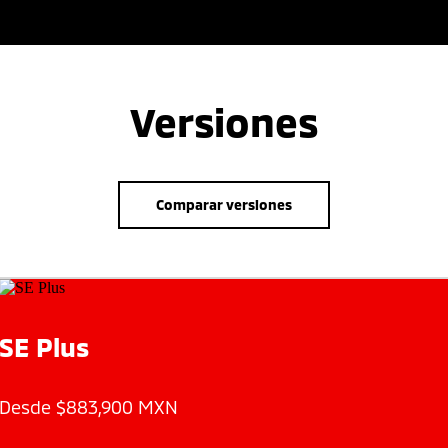
Versiones
Comparar versiones
SE Plus
Desde $
883,900
MXN