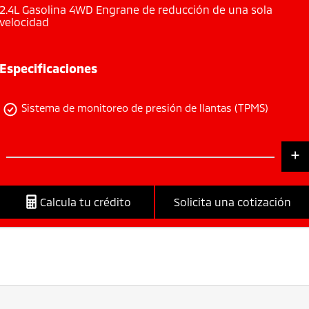
2.4L
Gasolina
4WD
Engrane de reducción de una sola
velocidad
Especificaciones
Sistema de monitoreo de presión de llantas (TPMS)
Calcula tu crédito
Solicita una cotización