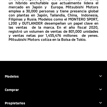
un híbrido enchufable que actualmente lidera el
mercado en Japón y Europa. Mitsubishi Motors
emplea a 30,000 personas y tiene presencia global
con plantas en Japón, Tailandia, China, Indonesia,
Filipinas y Rusia. Modelos como el MONTERO SPORT,
L200 y OUTLANDER desempeñan un papel clave en
las ventas de la marca. En el año fiscal 2020,
registró un volumen de ventas de 801,000 unidades
y ventas netas por 1,455,476 millones de yenes.
Mitsubishi Motors cotiza en la Bolsa de Tokio.
Modelos
Outlander Sport
Comprar
L200
L200 GSR
Configura tu vehículo
Propietarios