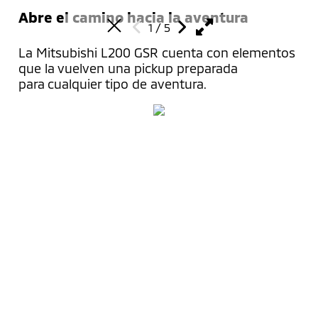
Abre el camino hacia la aventura
1
/
5
La Mitsubishi L200 GSR cuenta con elementos
que la vuelven una pickup preparada
para cualquier tipo de aventura.
Modelos
Outlander Sport
Comprar
L200
L200 GSR
Configura tu vehículo
Propietarios
Xpander
Solicita una cotización
Xpander Cross
Localiza un distribuidor
Acción preventiva
Descubrir
Outlander PHEV
Promociones
Agenda un servicio
Montero Sport
Financiamiento
Mantenimiento
Filosofía
Empresa
Mirage G4
Prueba de manejo
Asistencia vial
Nuestro Legado
Especificaciones técnicas
Accesorios
Noticias y Comunidad
Centro de Contacto
Conectar
Flotillas
Manuales y Guías
Centro de Contacto