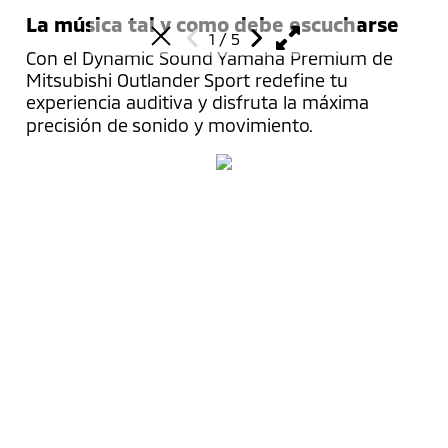
La música tal y como debe escucharse
1
/
5
Con el Dynamic Sound Yamaha Premium de
Mitsubishi Outlander Sport redefine tu
experiencia auditiva y disfruta la máxima
precisión de sonido y movimiento.
Modelos
Outlander Sport
Comprar
L200
L200 GSR
Configura tu vehículo
Propietarios
Xpander
Solicita una cotización
Xpander Cross
Localiza un distribuidor
Acción preventiva
Descubrir
Outlander PHEV
Promociones
Agenda un servicio
Montero Sport
Financiamiento
Mantenimiento
Filosofía
Empresa
Mirage G4
Prueba de manejo
Asistencia vial
Nuestro Legado
Especificaciones técnicas
Accesorios
Noticias y Comunidad
Centro de Contacto
Conectar
Flotillas
Manuales y Guías
Centro de Contacto